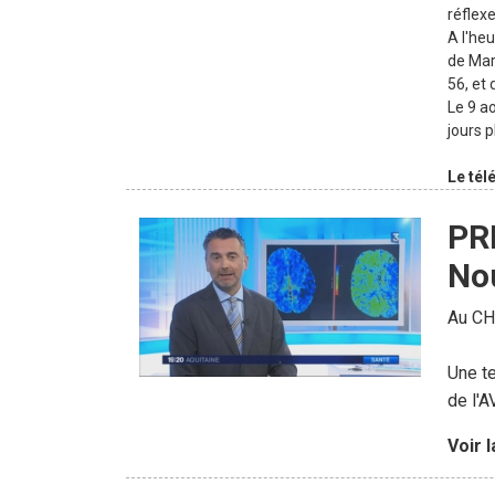
réflexe
A l'heu
de Mar
56, et 
Le 9 a
jours p
Le té
PRÉ
Nou
Au CH
Une te
de l'A
Voir 