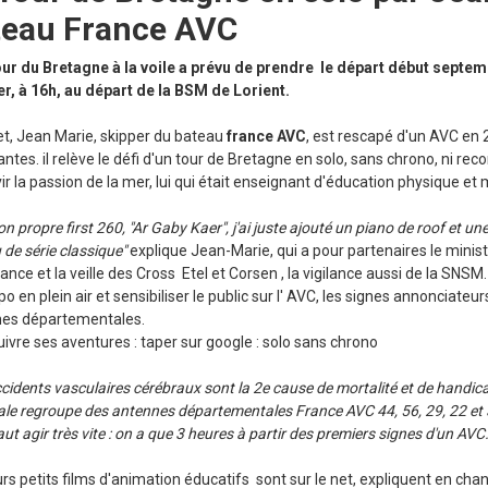
teau France AVC
tour du Bretagne à la voile a prévu de prendre le départ début septe
er, à 16h, au départ de la BSM de Lorient.
et, Jean Marie, skipper du bateau
france AVC
, est rescapé d'un AVC en 
antes. il relève le défi d'un tour de Bretagne en solo, sans chrono, ni rec
ir la passion de la mer, lui qui était enseignant d'éducation physique et
n propre first 260, "Ar Gaby Kaer", j'ai juste ajouté un piano de roof et 
 de série classique"
explique Jean-Marie, qui a pour partenaires le minist
tance et la veille des Cross Etel et Corsen , la vigilance aussi de la SNSM
o en plein air et sensibiliser le public sur l' AVC, les signes annonciateur
es départementales.
uivre ses aventures : taper sur google : solo sans chrono
cidents vasculaires cérébraux sont la 2e cause de mortalité et de handic
ale regroupe des antennes départementales France AVC 44, 56, 29, 22 et 3
faut agir très vite : on a que 3 heures à partir des premiers signes d'un AV
rs petits films d'animation éducatifs sont sur le net, expliquent en chan