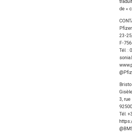
tradui
de « c
CONT
Pfize
23-25
F-756
Tél. :
sonia
www.pf
@Pfiz
Brist
Gisèl
3, ru
92500
Tél. 
https
@BMS