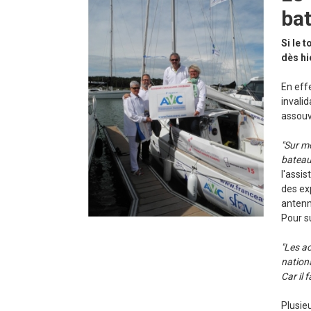
ba
Si le 
dès hi
En eff
invalid
assouv
"Sur mo
bateau
l'assis
des exp
antenn
Pour s
"Les ac
nation
Car il 
Plusieu