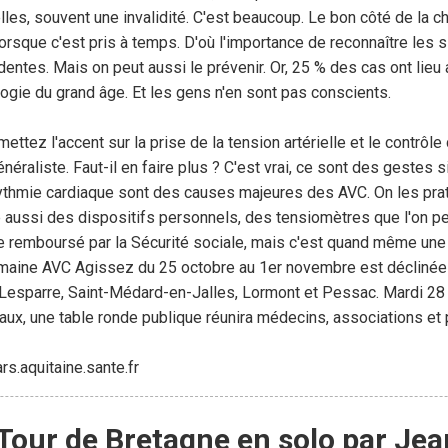
les, souvent une invalidité. C'est beaucoup. Le bon côté de la ch
lorsque c'est pris à temps. D'où l'importance de reconnaître les
entes. Mais on peut aussi le prévenir. Or, 25 % des cas ont lieu
ogie du grand âge. Et les gens n'en sont pas conscients.
ettez l'accent sur la prise de la tension artérielle et le contrôl
néraliste. Faut-il en faire plus ? C'est vrai, ce sont des gestes s
rythmie cardiaque sont des causes majeures des AVC. On les prat
 aussi des dispositifs personnels, des tensiomètres que l'on peu
 remboursé par la Sécurité sociale, mais c'est quand même une p
maine AVC Agissez du 25 octobre au 1er novembre est déclinée à
 Lesparre, Saint-Médard-en-Jalles, Lormont et Pessac. Mardi 28 
ux, une table ronde publique réunira médecins, associations et 
s.aquitaine.sante.fr
Tour de Bretagne en solo par Je