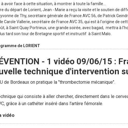
 à avoir face à cette situation, à montrer à toute la famille...
re du départ de Lorient, Jean - Marie a reçu la visite et le soutien de di
yvonne de Thy, secrétaire générale de France AVC 56, de Patrick Gein
de Carole Vallerie, secrétaire de France AVC 35, qui est à l'origine de cet
oût, à Saint Quay Portrieux, une grande soirée, avec bagad, mettra à l'
lus tard son tour de Bretagne sportif et instructif à Saint Malo.
légramme de LORIENT
VENTION - 1 vidéo 09/06/15 : Fr
velle technique d'intervention s
U de Bordeaux on pratique la "thrombectomie mécanique".
chnique qui consiste à aller chercher, directement dans le cervea
VC, grâce à un cathéter inséré dans l'artère fémorale.
la vidéo