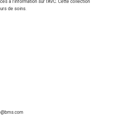
cès à l’information sur l’AVC. Cette collection
ours de soins.
ache@bms.com