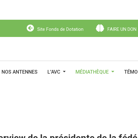
Site Fonds de Dotation
FAIRE UN DON
Site Fonds de Dotation
FAIRE UN DO
NOS ANTENNES
L'AVC
MÉDIATHÈQUE
TÉMO
erview de la présidente de la fé