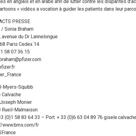
tes en anglais et en arabe afin de lutter contre les disparités d’ac
artoons » vidéos a vocation à guider les patients dans leur parc
ACTS PRESSE
r / Sonia Braham
, avenue du Dr Lannelongue
68 Paris Cedex 14
 01 58 07 36 15
.braham@pfizer.com
izer.fr
er_France
ol-Myers-Squibb
e Calvache
e Joseph Monier
 Rueil-Malmaison
+33 (0)1 58 83 64 33 – Port. + 33 (0)6 63 04 89 76 gisele.calv
://www.bms.com/fr
France