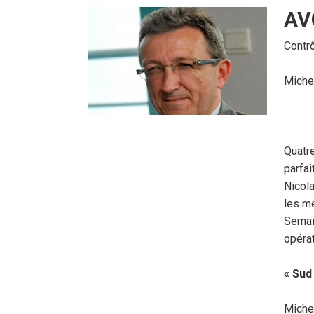
AVC
Contrô
Michel
Quatr
parfai
Nicola
les mé
Semain
opérat
« Sud
Michel