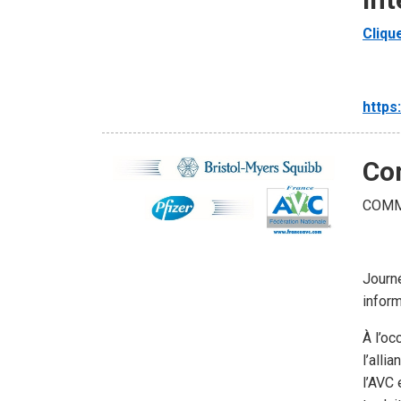
Cliqu
https
Co
COMM
Journé
inform
À l’oc
l’all
l’AVC 