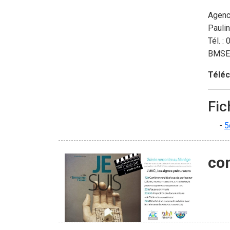
Agenc
Pauli
Tél. :
BMSE
Téléc
Fic
5
co