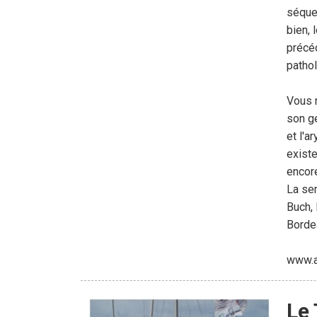
séquel
bien, 
précéd
pathol
Vous m
son gé
et l'a
existe
encore
La se
Buch,
Bordea
www.ar
Le 