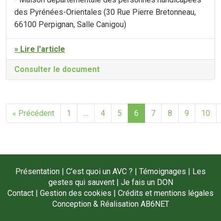
des Pyrénées-Orientales (30 Rue Pierre Bretonneau,
66100 Perpignan, Salle Canigou)
» Lire l'article
Consulter le document
« Précédent
1
…
4
5
6
7
8
9
10
Présentation
|
C’est quoi un AVC ?
|
Témoignages
|
Les
gestes qui sauvent
|
Je fais un DON
Contact
|
Gestion des cookies
|
Crédits et mentions légales
Conception & Réalisation
AB6NET